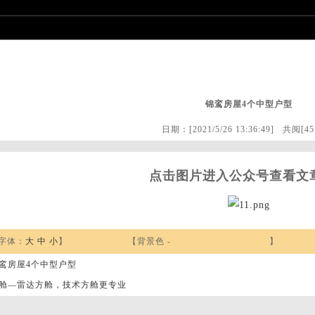
锦鸾房屋4个中型户型
日期：[2021/5/26 13:36:49] 共阅[4
点击图片进入公众号查看文
字体：
大
中
小
】
【背景色 -
】
鸾房屋4个中型户型
舱—雷达方舱，技术方舱更专业