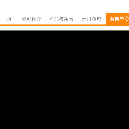
首 页
公司简介
产品与案例
应用领域
新闻中